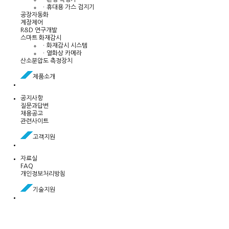
ㆍ휴대용 가스 검지기
공장자동화
계장제어
R&D 연구개발
스마트 화재감시
ㆍ화재감시 시스템
ㆍ열화상 카메라
산소분압도 측정장치
제품소개
공지사항
질문과답변
채용공고
관련사이트
고객지원
자료실
FAQ
개인정보처리방침
기술지원