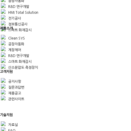
공장자동화
R&D 연구개발
HMI Total Solution
전기공사
정보통신공사
제품소개
스마트 화재감시
Clean SYS
공장자동화
계장제어
R&D 연구개발
스마트 화재감시
산소분압도 측정장치
고객지원
공지사항
질문과답변
채용공고
관련사이트
기술지원
자료실
FAQ