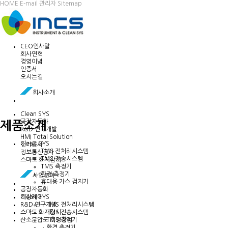
HOME
E-mail
관리자
Sitemap
CEO인사말
회사연혁
경영이념
인증서
오시는길
회사소개
Clean SYS
공장자동화
제품소개
R&D 연구개발
HMI Total Solution
Clean SYS
전기공사
TMS 전처리시스템
정보통신공사
TMS 전송시스템
스마트 화재감시
TMS 측정기
환경 측정기
사업분야
휴대용 가스 검지기
공장자동화
Clean SYS
계장제어
ㆍTMS 전처리시스템
R&D 연구개발
ㆍTMS 전송시스템
스마트 화재감시
ㆍTMS 측정기
산소분압도 측정장치
ㆍ환경 측정기